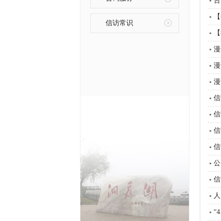
告
【
信访常识
【
漫
漫
漫
信
信
信
信
公
信
人
“